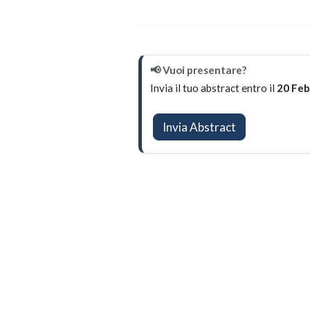
N
📢 Vuoi presentare?
o
Invia il tuo abstract entro il
20 Feb
t
a
Invia Abstract