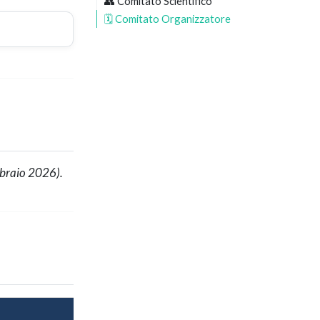
👥 Comitato Scientifico
🗓️ Comitato Organizzatore
ebbraio 2026).